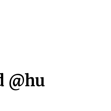
RÓLUNK
d @hu