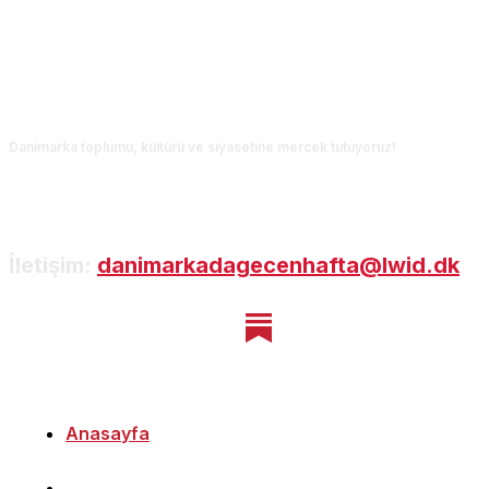
Danimarka toplumu, kültürü ve siyasetine mercek tutuyoruz!
İletişim:
danimarkadagecenhafta@lwid.dk
Anasayfa
Danimarka Deneyimleri