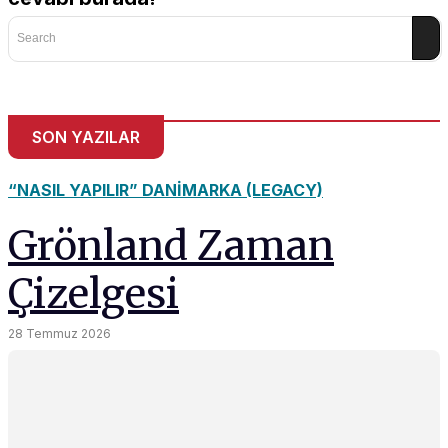
and behavior
as you visit
Search
our site, you
increase the
chance of
seeing
personalized
SON YAZILAR
content and
offers.
“NASIL YAPILIR” DANIMARKA (LEGACY)
Grönland Zaman
Çizelgesi
28 Temmuz 2026