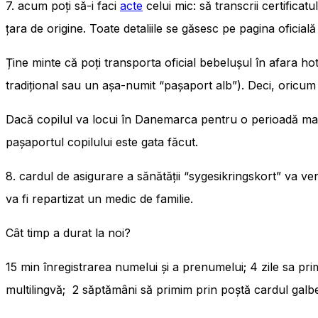
7. acum poți să-i faci
acte
celui mic: să transcrii certifica
țara de origine. Toate detaliile se găsesc pe pagina oficială
Ține minte că poți transporta oficial bebelușul în afara h
tradițional sau un așa-numit “pașaport alb”). Deci, oricum
Dacă copilul va locui în Danemarca pentru o perioadă mai 
pașaportul copilului este gata făcut.
8. cardul de asigurare a sănătății “sygesikringskort” va v
va fi repartizat un medic de familie.
Cât timp a durat la noi?
15 min înregistrarea numelui și a prenumelui; 4 zile sa pri
multilingvă; 2 săptămâni să primim prin poștă cardul galbe