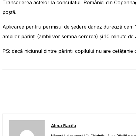
Transcrierea actelor la consulatul României din Copenhaga
poștă.
Aplicarea pentru permisul de ședere danez durează cam 1
ambilor părinți (ambii vor semna cererea) și 10 minute de a
PS: dacă niciunul dintre părinții copilului nu are cetățenie
Alina Racila
Născută și crescută în Chișinău, Alina Răcilă a d