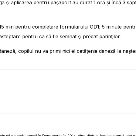
 și aplicarea pentru pașaport au durat 1 oră și încă 3 săp
5 min pentru completare formularului OD1; 5 minute pentru
șteptare pentru ca să fie semnat şi predat părinţilor.
 daneză, copilul nu va primi nici el cetățenie daneză la naște
ecis să se stabilească în Danemarca în 2014. Vine dintr-o familie simplă, dar es