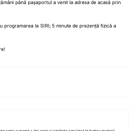
tămâni până pașaportul a venit la adresa de acasă prin
 programarea la SIRI; 5 minute de prezență fizică a
re!
te soție și mamă a doi copii și jumătate (unul încă în burtica mamei).