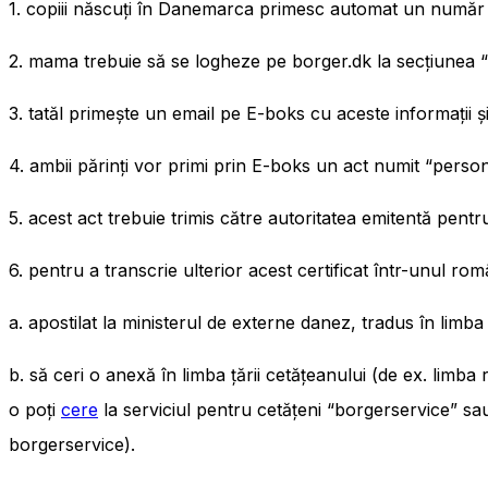
1. copiii născuți în Danemarca primesc automat un număr 
2. mama trebuie să se logheze pe borger.dk la secțiunea “
3. tatăl primește un email pe E-boks cu aceste informații și
4. ambii părinți vor primi prin E-boks un act numit “person
5. acest act trebuie trimis către autoritatea emitentă pentr
6. pentru a transcrie ulterior acest certificat într-unul r
a. apostilat la ministerul de externe danez, tradus în limba o
b. să ceri o anexă în limba țării cetățeanului (de ex. limb
o poți
cere
la serviciul pentru cetățeni “borgerservice” sau
borgerservice).