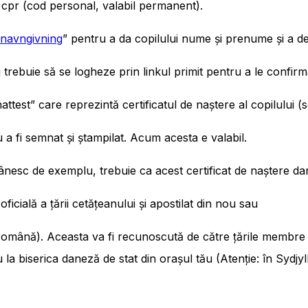
cpr (cod personal, valabil permanent).
navngivning
” pentru a da copilului nume și prenume și a dec
 trebuie să se logheze prin linkul primit pentru a le confirm
attest” care reprezintă certificatul de naștere al copilului
u a fi semnat și ștampilat. Acum acesta e valabil.
omânesc de exemplu, trebuie ca acest certificat de naștere dan
ficială a țării cetățeanului și apostilat din nou sau
a română). Aceasta va fi recunoscută de către țările membre 
 la biserica daneză de stat din orașul tău (Atenție: în Sydj