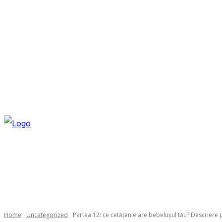
THURSDAY, AUGUST 6, 2026
NEWSLETTER
NAVI
Home
Uncategorized
Partea 12: ce cetățenie are bebelușul tău? Descriere 