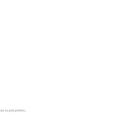
GATING DENMARK
FIRST-HAND STORIES
PODCAST
ABO
pas cu pas pentru...