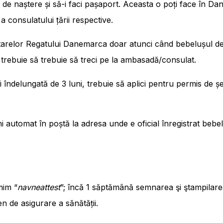
tul de naștere și să-i faci pașaport. Aceasta o poți face în 
 a consulatului țării respective.
otarelor Regatului Danemarca doar atunci când bebelușul deț
 trebuie să trebuie să treci pe la ambasadă/consulat.
îndelungată de 3 luni, trebuie să aplici pentru permis de ș
eni automat în poștă la adresa unde e oficial înregistrat be
mim “
navneattest
”; încă 1 săptămână semnarea şi ştampilarea
n de asigurare a sănătății.